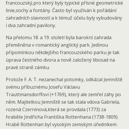
francouzský,pro který byly typické přísné geometrické
linie,sochy a fontány. Často byl využíván k pořádání
zahradních slavností a k témuž účelu byly vybudovány
i dva zahradní pavilony.
Na přelomu 18. a 19. století byla barokní zahrada
přeměněna v romantický anglický park. Jedinou
připomínkou někdejšího francouzského parku je tak
úprava čestného dvora a nově založený libosad na
pravé straně zámku.
Protože F. A. T. nezanechal potomky, odkázal Jemniště
svému příbuznému Josefu Václavu
Trauttmansdorffovi (+1769), který ale zemřel záhy po
něm. Majitelkou Jemniště se tak stala vdova Gabriela,
rozená Czerninová,která se provdala (1773) za
hraběte Jindřicha Františka Rottenhana (1738-1809).
Hrabě Rottenhan byl vysokým zemským úředníkem