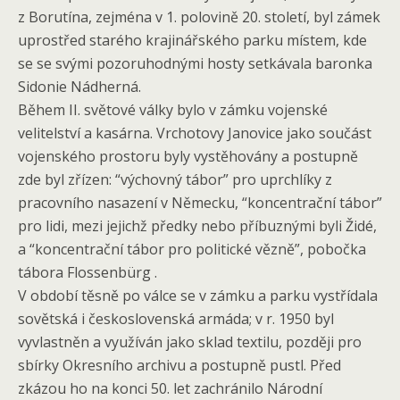
z Borutína, zejména v 1. polovině 20. století, byl zámek
uprostřed starého krajinářského parku místem, kde
se se svými pozoruhodnými hosty setkávala baronka
Sidonie Nádherná.
Během II. světové války bylo v zámku vojenské
velitelství a kasárna. Vrchotovy Janovice jako součást
vojenského prostoru byly vystěhovány a postupně
zde byl zřízen: “výchovný tábor” pro uprchlíky z
pracovního nasazení v Německu, “koncentrační tábor”
pro lidi, mezi jejichž předky nebo příbuznými byli Židé,
a “koncentrační tábor pro politické vězně”, pobočka
tábora Flossenbürg .
V období těsně po válce se v zámku a parku vystřídala
sovětská i československá armáda; v r. 1950 byl
vyvlastněn a využíván jako sklad textilu, později pro
sbírky Okresního archivu a postupně pustl. Před
zkázou ho na konci 50. let zachránilo Národní