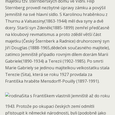
majetku tzv. šternberských domů ve Vídni. Filip
Sternberg provedl nezbytné úpravy zámku a povýšil
Jemniště na své hlavní sídlo. S Karolinou hraběnkou z
Thurnu a Valsassiny(1863-1944) měl dva syny a dvě
dcery. Starší syn Zdeněk(1885-1899) zemřel předčasně
na kloubový revmatismus a proto zdědil větší část
majetku (Český Šternberk a Radnice) druhorozený syn
Jiří Douglas (1888-1965,dědeček současného majitele),
zatímco Jemniště připadlo rovným dílem dcerám Marii
Gabriele(1890-1934) a Terezii (1902-1985). Po smrti
Marie Gabriely se jedinou majitelkou velkostatku stala
Terezie (Sita), která se roku 1927 provdala za
Františka hraběte Mensdorff-Pouilly (1897-1991).
Sita s Františkem vlastnili Jemniště až do roku
1943. Protože po okupaci českých zemí odmítli
přistoupit k německé národnosti, byli (podobně jako