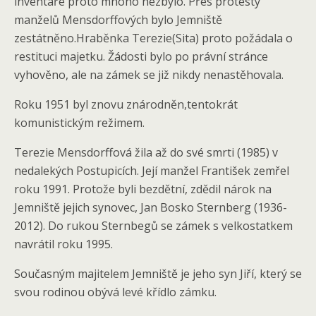
inventáře proto mnoho nezbylo. Přes protesty
manželů Mensdorffových bylo Jemniště
zestátněno.Hraběnka Terezie(Sita) proto požádala o
restituci majetku. Žádosti bylo po právní stránce
vyhověno, ale na zámek se již nikdy nenastěhovala.
Roku 1951 byl znovu znárodněn,tentokrát
komunistickým režimem.
Terezie Mensdorffová žila až do své smrti (1985) v
nedalekých Postupicích. Její manžel František zemřel
roku 1991. Protože byli bezdětní, zdědil nárok na
Jemniště jejich synovec, Jan Bosko Sternberg (1936-
2012). Do rukou Sternbegů se zámek s velkostatkem
navrátil roku 1995.
Současným majitelem Jemniště je jeho syn Jiří, který se
svou rodinou obývá levé křídlo zámku.