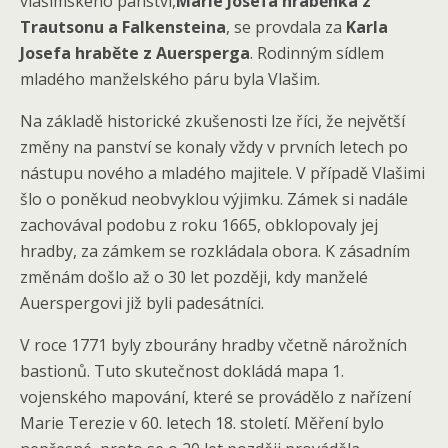
vlašimského panství,
Marie Josefa hraběnka z
Trautsonu a Falkensteina
, se provdala za
Karla
Josefa hraběte z Auersperga
. Rodinným sídlem
mladého manželského páru byla Vlašim.
Na základě historické zkušenosti lze říci, že největší
změny na panství se konaly vždy v prvních letech po
nástupu nového a mladého majitele. V případě Vlašimi
šlo o poněkud neobvyklou výjimku. Zámek si nadále
zachovával podobu z roku 1665, obklopovaly jej
hradby, za zámkem se rozkládala obora. K zásadním
změnám došlo až o 30 let později, kdy manželé
Auerspergovi již byli padesátníci.
V roce 1771 byly zbourány hradby včetně nárožních
bastionů. Tuto skutečnost dokládá mapa 1.
vojenského mapování, které se provádělo z nařízení
Marie Terezie v 60. letech 18. století. Měření bylo