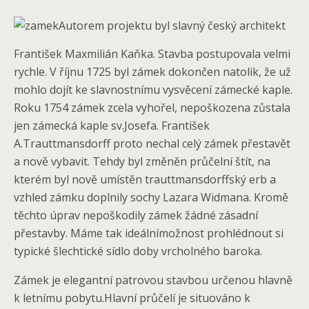
Autorem projektu byl slavný český architekt
František Maxmilián Kaňka. Stavba postupovala velmi
rychle. V říjnu 1725 byl zámek dokončen natolik, že už
mohlo dojít ke slavnostnímu vysvěcení zámecké kaple.
Roku 1754 zámek zcela vyhořel, nepoškozena zůstala
jen zámecká kaple sv.Josefa. František
A.Trauttmansdorff proto nechal celý zámek přestavět
a nově vybavit. Tehdy byl změněn průčelní štít, na
kterém byl nově umístěn trauttmansdorffský erb a
vzhled zámku doplnily sochy Lazara Widmana. Kromě
těchto úprav nepoškodily zámek žádné zásadní
přestavby. Máme tak ideálnímožnost prohlédnout si
typické šlechtické sídlo doby vrcholného baroka.
Zámek je elegantní patrovou stavbou určenou hlavně
k letnímu pobytu.Hlavní průčelí je situováno k