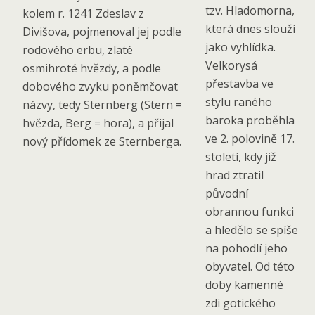
tzv. Hladomorna,
kolem r. 1241 Zdeslav z
která dnes slouží
Divišova, pojmenoval jej podle
jako vyhlídka.
rodového erbu, zlaté
Velkorysá
osmihroté hvězdy, a podle
přestavba ve
dobového zvyku poněmčovat
stylu raného
názvy, tedy Sternberg (Stern =
baroka proběhla
hvězda, Berg = hora), a přijal
ve 2. polovině 17.
nový přídomek ze Sternberga.
století, kdy již
hrad ztratil
původní
obrannou funkci
a hledělo se spíše
na pohodlí jeho
obyvatel. Od této
doby kamenné
zdi gotického