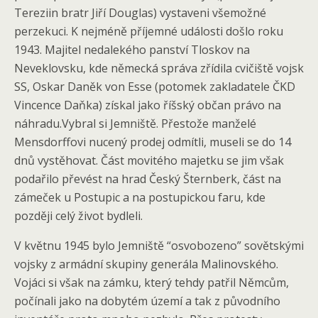
Tereziin bratr Jiří Douglas) vystaveni všemožné
perzekuci. K nejméně příjemné události došlo roku
1943. Majitel nedalekého panství Tloskov na
Neveklovsku, kde německá správa zřídila cvičiště vojsk
SS, Oskar Daněk von Esse (potomek zakladatele ČKD
Vincence Daňka) získal jako říšský občan právo na
náhradu.Vybral si Jemniště. Přestože manželé
Mensdorffovi nucený prodej odmítli, museli se do 14
dnů vystěhovat. Část movitého majetku se jim však
podařilo převést na hrad Český Šternberk, část na
zámeček u Postupic a na postupickou faru, kde
později celý život bydleli.
V květnu 1945 bylo Jemniště “osvobozeno” sovětskými
vojsky z armádní skupiny generála Malinovského.
Vojáci si však na zámku, který tehdy patřil Němcům,
počínali jako na dobytém území a tak z původního