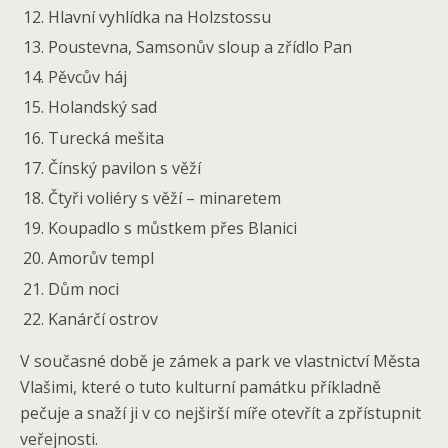
Hlavní vyhlídka na Holzstossu
Poustevna, Samsonův sloup a zřídlo Pan
Pěvcův háj
Holandský sad
Turecká mešita
Čínský pavilon s věží
Čtyři voliéry s věží – minaretem
Koupadlo s můstkem přes Blanici
Amorův templ
Dům noci
Kanárčí ostrov
V současné době je zámek a park ve vlastnictví Města
Vlašimi, které o tuto kulturní památku příkladně
pečuje a snaží ji v co nejširší míře otevřít a zpřístupnit
veřejnosti.