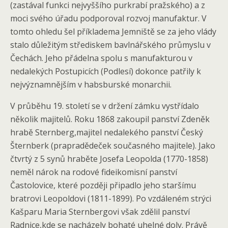
(zastával funkci nejvyššího purkrabí pražského) a z
moci svého úřadu podporoval rozvoj manufaktur. V
tomto ohledu šel příkladema Jemniště se za jeho vlády
stalo důležitým střediskem bavlnářského průmyslu v
Čechách. Jeho přádelna spolu s manufakturou v
nedalekých Postupicích (Podlesí) dokonce patřily k
nejvýznamnějším v habsburské monarchii.
V průběhu 19. století se v držení zámku vystřídalo
několik majitelů. Roku 1868 zakoupil panství Zdeněk
hrabě Sternberg,majitel nedalekého panství Český
Šternberk (prapradědeček současného majitele). Jako
čtvrtý z 5 synů hraběte Josefa Leopolda (1770-1858)
neměl nárok na rodové fideikomisní panství
Častolovice, které později připadlo jeho staršímu
bratrovi Leopoldovi (1811-1899). Po vzdáleném strýci
Kašparu Maria Sternbergovi však zdělil panství
Radnice,kde se nacházely bohaté uhelné doly. Právě