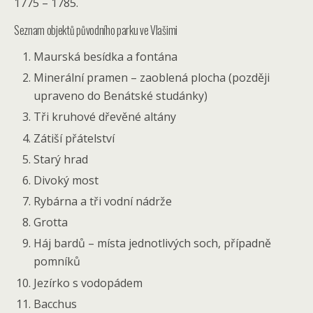
1775 – 1785.
Seznam objektů původního parku ve Vlašimi
Maurská besídka a fontána
Minerální pramen – zaoblená plocha (později
upraveno do Benátské studánky)
Tři kruhové dřevěné altány
Zátiší přátelství
Starý hrad
Divoký most
Rybárna a tři vodní nádrže
Grotta
Háj bardů – místa jednotlivých soch, případně
pomníků
Jezírko s vodopádem
Bacchus