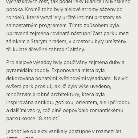
vycházkových cest, tak podél řeky Blanice i Mlýnského
potoka. Kromě toho byly alejové stromy sázeny do
rondelů, které vytvářely určité intimní prostory se
samostatným programem. Tímto způsobem byla
upravená zejména rovinatá nástupní část parku mezi
zámkem a Starým hradem, v prostoru byly umístěny
tři kulaté dřevěné zahradní altány.
Pro alejové výsadby byly používány zejména duby a
pyramidální topoly. Exponovaná místa byla
dekorována bohatými květinovými výsadbami. Nejvíc
ovšem park proslul, jak již bylo výše uvedeno,
množstvím drobné architektury, která byla
inspirována antikou, gotikou, orientem, ale i přírodou
a dalšími vzory, což plně odpovídalo romantickému
parku konce 18. století.
Jednotlivé objekty vznikaly postupně v rozmezí let