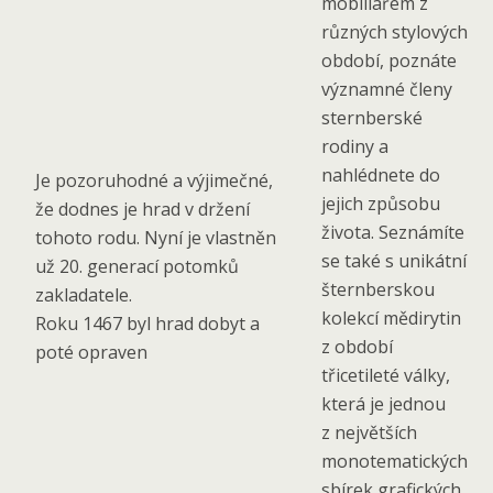
mobiliářem z
různých stylových
období, poznáte
významné členy
sternberské
rodiny a
nahlédnete do
Je pozoruhodné a výjimečné,
jejich způsobu
že dodnes je hrad v držení
života. Seznámíte
tohoto rodu. Nyní je vlastněn
se také s unikátní
už 20. generací potomků
šternberskou
zakladatele.
kolekcí mědirytin
Roku 1467 byl hrad dobyt a
z období
poté opraven
třicetileté války,
která je jednou
z největších
monotematických
sbírek grafických