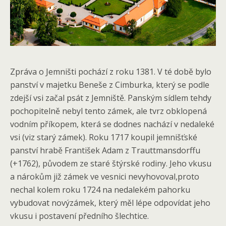
Zpráva o Jemništi pochází z roku 1381. V té době bylo
panství v majetku Beneše z Cimburka, který se podle
zdejší vsi začal psát z Jemniště. Panským sídlem tehdy
pochopitelně nebyl tento zámek, ale tvrz obklopená
vodním příkopem, která se dodnes nachází v nedaleké
vsi (viz starý zámek). Roku 1717 koupil jemnišťské
panství hrabě František Adam z Trauttmansdorffu
(+1762), původem ze staré štýrské rodiny. Jeho vkusu
a nárokům již zámek ve vesnici nevyhovoval,proto
nechal kolem roku 1724 na nedalekém pahorku
vybudovat novýzámek, který měl lépe odpovídat jeho
vkusu i postavení předního šlechtice.