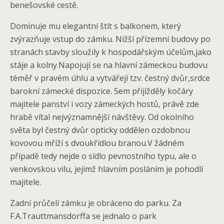
benešovské cestě.
Dominuje mu elegantní štít s balkonem, který
zvýrazňuje vstup do zámku. Nižší přízemní budovy po
stranách stavby sloužily k hospodářským účelům,jako
stáje a kolny.Napojují se na hlavní zámeckou budovu
téměř v pravém úhlu a vytvářejí tzv. čestný dvůr,srdce
barokní zámecké dispozice. Sem přijížděly kočáry
majitele panství i vozy zámeckých hostů, právě zde
hrabě vítal nejvýznamnější návštěvy. Od okolního
světa byl čestný dvůr opticky oddělen ozdobnou
kovovou mříží s dvoukřídlou branou.V žádném
případě tedy nejde o sídlo pevnostního typu, ale o
venkovskou vilu, jejímž hlavním posláním je pohodlí
majitele.
Zadní průčelí zámku je obráceno do parku. Za
F.A.Trauttmansdorffa se jednalo o park