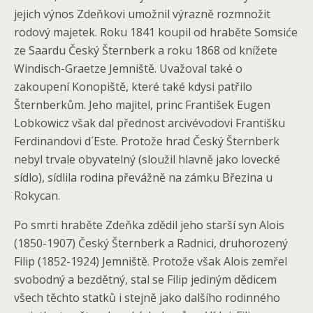
jejich výnos Zdeňkovi umožnil výrazně rozmnožit
rodový majetek. Roku 1841 koupil od hraběte Somsiće
ze Saardu Český Šternberk a roku 1868 od knížete
Windisch-Graetze Jemniště. Uvažoval také o
zakoupení Konopiště, které také kdysi patřilo
Šternberkům. Jeho majitel, princ František Eugen
Lobkowicz však dal přednost arcivévodovi Františku
Ferdinandovi d´Este. Protože hrad Český Šternberk
nebyl trvale obyvatelný (sloužil hlavně jako lovecké
sídlo), sídlila rodina převážně na zámku Březina u
Rokycan.
Po smrti hraběte Zdeňka zdědil jeho starší syn Alois
(1850-1907) Český Šternberk a Radnici, druhorozený
Filip (1852-1924) Jemniště. Protože však Alois zemřel
svobodný a bezdětný, stal se Filip jediným dědicem
všech těchto statků i stejně jako dalšího rodinného