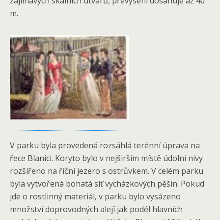
zajímavých skalních útvarů, převýšení dosahuje až 40
m.
V parku byla provedená rozsáhlá terénní úprava na
řece Blanici. Koryto bylo v nejširším místě údolní nivy
rozšířeno na říční jezero s ostrůvkem. V celém parku
byla vytvořená bohatá síť vycházkových pěšin. Pokud
jde o rostlinný materiál, v parku bylo vysázeno
množství doprovodných alejí jak podél hlavních