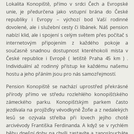
Lokalita Konopiště, přímo v srdci Čech a Evropské
unie, je předurčena jako vstupní brána do České
republiky i Evropy – výchozí bod Vaší rodinné
dovolené, ale i služební cesty či líbánek. Náš pension
nabízí klid, ale i spojení s celým světem přes počítač s
internetovým připojením z každého pokoje a
současně snadnou dostupnost kteréhokoli místa v
České republice i Evropě ( letiště Praha 45 km ) .
Individuální až rodinný přístup ke každému našemu
hostu a jeho přáním jsou pro nás samozřejmostí.
Pension Konopiště se nachází uprostřed překrásné
přírody přímo ve středu rozlehlého konopišťského
zámeckého parku. Konopišťským parkem často
jezdívala na projížďky vévodkyně Žofie a z nedalekých
lesů se ozývala střelba při lovech jejího chotě
arcivévody Františka Ferdinanda. A když se v rychlém
běhu dnešní doby na chvíli zastavíte a zaposloucháte