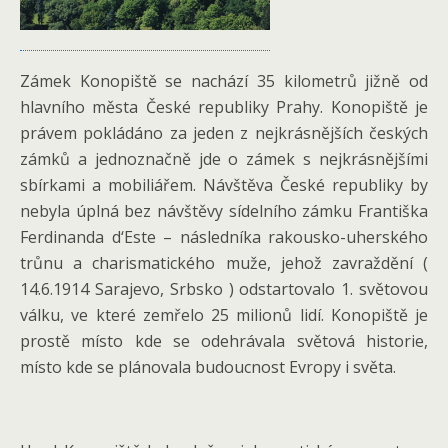
Zámek Konopiště se nachází 35 kilometrů jižně od
hlavního města České republiky Prahy. Konopiště je
právem pokládáno za jeden z nejkrásnějších českých
zámků a jednoznačně jde o zámek s nejkrásnějšími
sbírkami a mobiliářem. Návštěva České republiky by
nebyla úplná bez návštěvy sídelního zámku Františka
Ferdinanda d‘Este – následníka rakousko-uherského
trůnu a charismatického muže, jehož zavraždění (
14.6.1914 Sarajevo, Srbsko ) odstartovalo 1. světovou
válku, ve které zemřelo 25 milionů lidí. Konopiště je
prostě místo kde se odehrávala světová historie,
místo kde se plánovala budoucnost Evropy i světa.