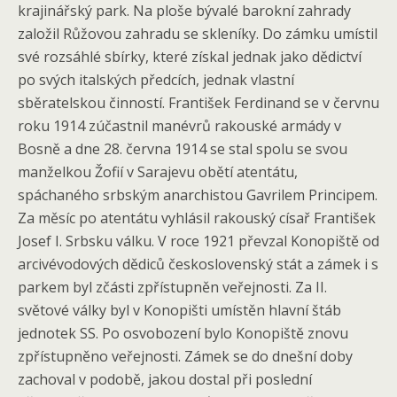
krajinářský park. Na ploše bývalé barokní zahrady
založil Růžovou zahradu se skleníky. Do zámku umístil
své rozsáhlé sbírky, které získal jednak jako dědictví
po svých italských předcích, jednak vlastní
sběratelskou činností. František Ferdinand se v červnu
roku 1914 zúčastnil manévrů rakouské armády v
Bosně a dne 28. června 1914 se stal spolu se svou
manželkou Žofií v Sarajevu obětí atentátu,
spáchaného srbským anarchistou Gavrilem Principem.
Za měsíc po atentátu vyhlásil rakouský císař František
Josef I. Srbsku válku. V roce 1921 převzal Konopiště od
arcivévodových dědiců československý stát a zámek i s
parkem byl zčásti zpřístupněn veřejnosti. Za II.
světové války byl v Konopišti umístěn hlavní štáb
jednotek SS. Po osvobození bylo Konopiště znovu
zpřístupněno veřejnosti. Zámek se do dnešní doby
zachoval v podobě, jakou dostal při poslední