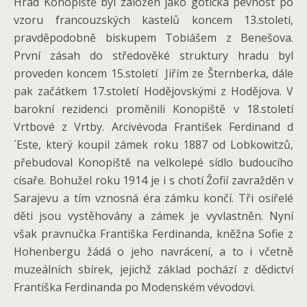
Hrad Konopiště byl založen jako gotická pevnost po
vzoru francouzských kastelů koncem 13.století,
pravděpodobně biskupem Tobiášem z Benešova.
První zásah do středověké struktury hradu byl
proveden koncem 15.století Jiřím ze Šternberka, dále
pak začátkem 17.století Hodějovskými z Hodějova. V
barokní rezidenci proměnili Konopiště v 18.století
Vrtbové z Vrtby. Arcivévoda František Ferdinand d
´Este, který koupil zámek roku 1887 od Lobkowitzů,
přebudoval Konopiště na velkolepé sídlo budoucího
císaře. Bohužel roku 1914 je i s chotí Žofií zavražděn v
Sarajevu a tím vznosná éra zámku končí. Tři osiřelé
děti jsou vystěhovány a zámek je vyvlastněn. Nyní
však pravnučka Františka Ferdinanda, kněžna Sofie z
Hohenbergu žádá o jeho navrácení, a to i včetně
muzeálních sbírek, jejichž základ pochází z dědictví
Františka Ferdinanda po Modenském vévodovi.