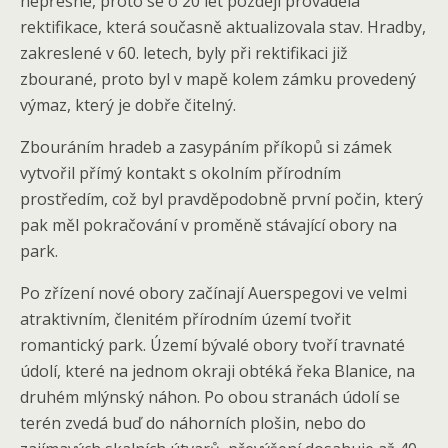
nepřesné, proto se o 20 let později prováděla
rektifikace, která současně aktualizovala stav. Hradby,
zakreslené v 60. letech, byly při rektifikaci již
zbourané, proto byl v mapě kolem zámku provedený
výmaz, který je dobře čitelný.
Zbouráním hradeb a zasypáním příkopů si zámek
vytvořil přímý kontakt s okolním přírodním
prostředím, což byl pravděpodobně první počin, který
pak měl pokračování v proměně stávající obory na
park.
Po zřízení nové obory začínají Auerspegovi ve velmi
atraktivním, členitém přírodním území tvořit
romantický park. Území bývalé obory tvoří travnaté
údolí, které na jednom okraji obtéká řeka Blanice, na
druhém mlýnský náhon. Po obou stranách údolí se
terén zvedá buď do náhorních plošin, nebo do