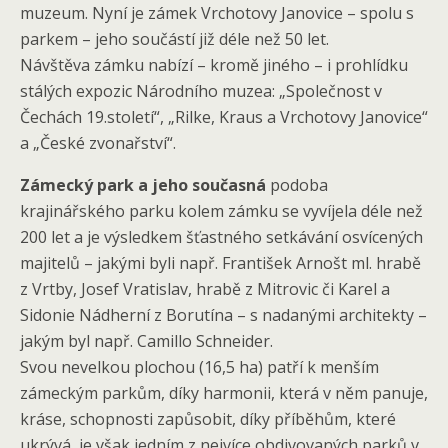
muzeum. Nyní je zámek Vrchotovy Janovice – spolu s
parkem – jeho součástí již déle než 50 let.
Návštěva zámku nabízí – kromě jiného – i prohlídku
stálých expozic Národního muzea: „Společnost v
Čechách 19.století“, „Rilke, Kraus a Vrchotovy Janovice“
a „České zvonařství“.
Zámecký park a jeho současná
podoba
krajinářského parku kolem zámku se vyvíjela déle než
200 let a je výsledkem šťastného setkávání osvícených
majitelů – jakými byli např. František Arnošt ml. hrabě
z Vrtby, Josef Vratislav, hrabě z Mitrovic či Karel a
Sidonie Nádherní z Borutína – s nadanými architekty –
jakým byl např. Camillo Schneider.
Svou nevelkou plochou (16,5 ha) patří k menším
zámeckým parkům, díky harmonii, která v něm panuje,
kráse, schopnosti zapůsobit, díky příběhům, které
ukrývá, je však jedním z nejvíce obdivovaných parků v