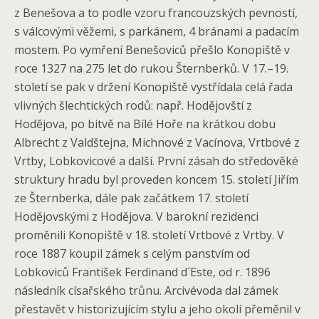
z Benešova a to podle vzoru francouzských pevností,
s válcovými věžemi, s parkánem, 4 bránami a padacím
mostem. Po vymření Benešoviců přešlo Konopiště v
roce 1327 na 275 let do rukou Šternberků. V 17.–19.
století se pak v držení Konopiště vystřídala celá řada
vlivných šlechtických rodů: např. Hodějovští z
Hodějova, po bitvě na Bílé Hoře na krátkou dobu
Albrecht z Valdštejna, Michnové z Vacínova, Vrtbové z
Vrtby, Lobkovicové a další. První zásah do středověké
struktury hradu byl proveden koncem 15. století Jiřím
ze Šternberka, dále pak začátkem 17. století
Hodějovskými z Hodějova. V barokní rezidenci
proměnili Konopiště v 18. století Vrtbové z Vrtby. V
roce 1887 koupil zámek s celým panstvím od
Lobkoviců František Ferdinand d´Este, od r. 1896
následník císařského trůnu. Arcivévoda dal zámek
přestavět v historizujícím stylu a jeho okolí přeměnil v